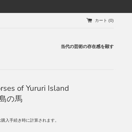
カート (
0
)
当代の芸術の存在感を顕す
ses of Yururi Island
島の馬
は購入手続き時に計算されます。