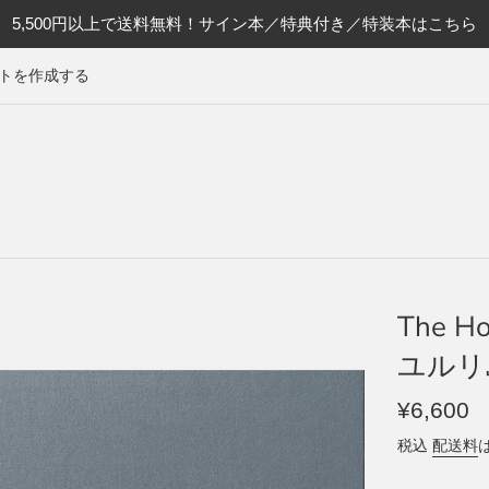
5,500円以上で送料無料！サイン本／特典付き／特装本はこちら
トを作成する
The Hor
ユルリ
通
¥6,600
常
税込
配送料
価
格