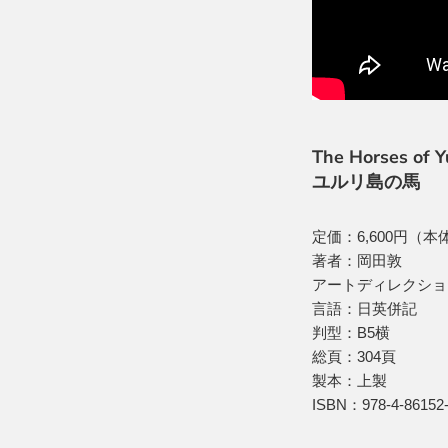
The Horses of Yu
ユルリ島の馬
定価：6,600円（本体
著者：岡田敦
アートディレクショ
言語：日英併記
判型：B5横
総頁：304頁
製本：上製
ISBN：978-4-86152-