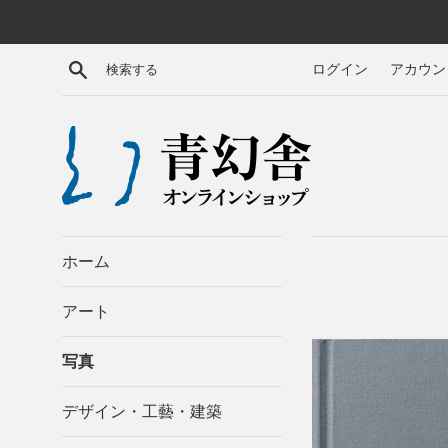
コ
ン
テ
検索する
ログイン
アカウン
ン
ツ
に
ス
キ
ッ
プ
す
ホーム
る
アート
写真
デザイン・工藝・建築