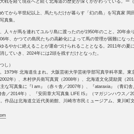
大戦を経て現在へと続く北海道の歴史が深くかかわっている。ー
めてから半世紀以上、馬たちだけが暮らす「幻の島」を写真家 岡
写真集。
、人々が馬を連れてユルリ島に渡ったのが1950年のこと。20年余
006年、かつての島民たちの高齢化によって馬の管理が困難になっ
ゆるやかに絶えることが運命づけられることとなる。2011年の夏
消していき、2024年には2頭を残すだけとなった。
つし）
。1979年 北海道生まれ。大阪芸術大学芸術学部写真学科卒業。
002年）、木村伊兵衛写真賞（2008年）、北海道文化奨励賞（201
主な写真集に『I am』（赤々舎／2007年）、『ataraxia』（青幻
艪舎／2014年）、『安田章大写真集 LIFE IS』（マガジンハウス
ある。作品は北海道立近代美術館、川崎市市民ミュージアム、東川町
com