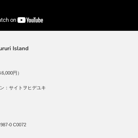
ruri Island
6,000円）
ン：サイトヲヒデユキ
987-0 C0072