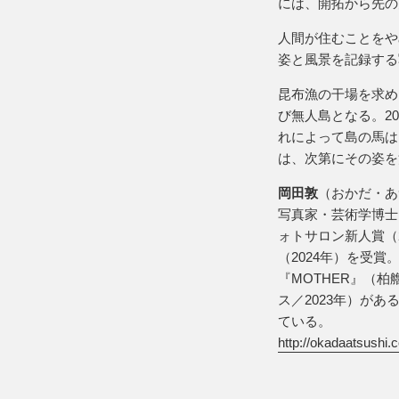
には、開拓から先の
人間が住むことをや
姿と風景を記録する
昆布漁の干場を求め
び無人島となる。2
れによって島の馬は
は、次第にその姿を
岡田敦
（おかだ・あ
写真家・芸術学博士
ォトサロン新人賞（2
（2024年）を受賞。
『MOTHER』（柏
ス／2023年）が
ている。
http://okadaatsushi.