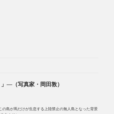
」—（写真家・岡田敦）
この島が馬だけが生息する上陸禁止の無人島となった背景