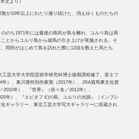
（本文より）
田敦が10年以上にわたり撮り続けた、消えゆくものたちの
りののち1971年には最後の島民が島を離れ、ユルリ島は再
たことからユルリ島から雄馬の引き上げが実施される。そ
に、岡田がはじめて島を訪れた際に12頭を数えた馬たち
東京工芸大学大学院芸術学研究科博士後期課程修了。富士フ
4年）、東川賞特別作家賞（2017年）、JRA賞馬事文化賞
舎／2010年）、『世界』（赤々舎／2012年）、
／2020年）、『エピタフ 幻の島、ユルリの光跡』（インプレ
文化ギャラリー、東京工芸大学写大ギャラリーに収蔵され