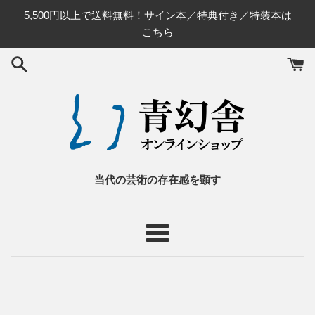
コ
5,500円以上で送料無料！サイン本／特典付き／特装本は
ン
こちら
テ
ン
ツ
に
ス
キ
ッ
プ
す
当代の芸術の存在感を顕す
る
メ
ニ
ュ
ー