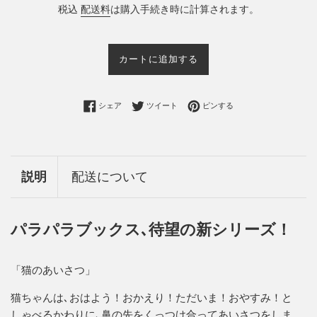
税込
配送料
は購入手続き時に計算されます。
価
格
カートに追加する
Facebookでシェアする
Twitterに投稿する
Pinterestでピンする
シェア
ツイート
ピンする
説明
配送について
パラパラブックス､待望の新シリーズ！
「猫のあいさつ」
猫ちゃんは､おはよう！おかえり！ただいま！おやすみ！と
しゃべるかわりに､鼻の先をくっつけ合ってあいさつをしま